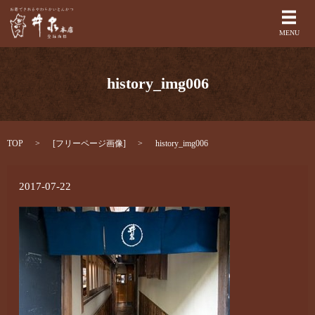
メ
MENU
history_img006
TOP
[
フリーページ画像
]
history_img006
2017-07-22