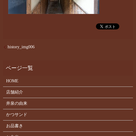
history_img006
HOME
店舗紹介
井泉の由来
かつサンド
お品書き